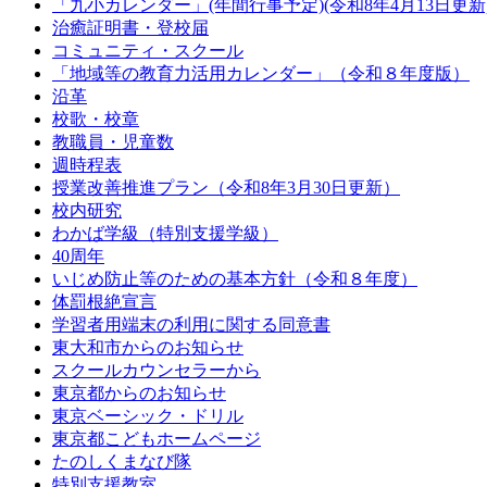
「九小カレンダー」(年間行事予定)(令和8年4月13日更新
治癒証明書・登校届
コミュニティ・スクール
「地域等の教育力活用カレンダー」（令和８年度版）
沿革
校歌・校章
教職員・児童数
週時程表
授業改善推進プラン（令和8年3月30日更新）
校内研究
わかば学級（特別支援学級）
40周年
いじめ防止等のための基本方針（令和８年度）
体罰根絶宣言
学習者用端末の利用に関する同意書
東大和市からのお知らせ
スクールカウンセラーから
東京都からのお知らせ
東京ベーシック・ドリル
東京都こどもホームページ
たのしくまなび隊
特別支援教室