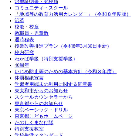
治癒証明書・登校届
コミュニティ・スクール
「地域等の教育力活用カレンダー」（令和８年度版）
沿革
校歌・校章
教職員・児童数
週時程表
授業改善推進プラン（令和8年3月30日更新）
校内研究
わかば学級（特別支援学級）
40周年
いじめ防止等のための基本方針（令和８年度）
体罰根絶宣言
学習者用端末の利用に関する同意書
東大和市からのお知らせ
スクールカウンセラーから
東京都からのお知らせ
東京ベーシック・ドリル
東京都こどもホームページ
たのしくまなび隊
特別支援教室
学校生活スタンダード