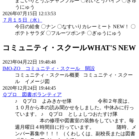
まごいりとうふチャンプルー 〇れいとうパイン 〇ぎゅ
うにゅう
2026年07月15日 12:13:53
７月１５日（水）
今日の給食 〇ナン 〇なすいりカレーミート NEW！ 〇
ポテトサラダ 〇フルーツポンチ 〇ぎゅうにゅう
コミュニティ・スクール
WHAT'S NEW
2023年04月22日 19:48:48
IMO-ZO コミュニティ・スクール 開設
コミュニティ・スクール概要 コミュニティ・スクー
ル イメージ図
2020年12月24日 19:44:45
Ｑプロ 図書ボランティア
♪ Ｑプロ よみきかせ隊 令和２年度は、
１０月から本の読み聞かせをしました。中休みに行っ
ています。 ♪ Ｑプロ としょしつおたすけ隊
本の修理や図書室の装飾をしています。毎
週月曜日４時間目に行っています。 随時、メ
ンバー募集中！！！ （くわしくは、副校長または図書