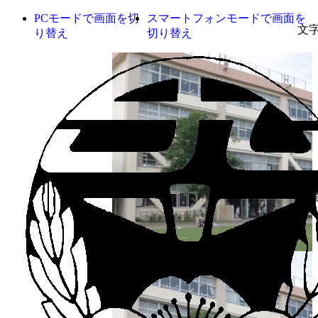
PCモードで画面を切
スマートフォンモードで画面を
文
り替え
切り替え
背