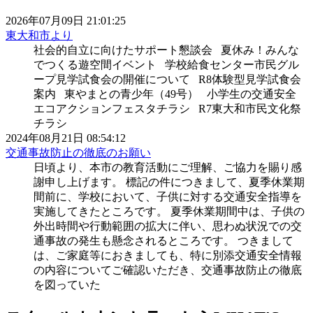
2026年07月09日 21:01:25
東大和市より
社会的自立に向けたサポート懇談会 夏休み！みんな
でつくる遊空間イベント 学校給食センター市民グル
ープ見学試食会の開催について R8体験型見学試食会
案内 東やまとの青少年（49号） 小学生の交通安全
エコアクションフェスタチラシ R7東大和市民文化祭
チラシ
2024年08月21日 08:54:12
交通事故防止の徹底のお願い
日頃より、本市の教育活動にご理解、ご協力を賜り感
謝申し上げます。 標記の件につきまして、夏季休業期
間前に、学校において、子供に対する交通安全指導を
実施してきたところです。 夏季休業期間中は、子供の
外出時間や行動範囲の拡大に伴い、思わぬ状況での交
通事故の発生も懸念されるところです。 つきまして
は、ご家庭等におきましても、特に別添交通安全情報
の内容についてご確認いただき、交通事故防止の徹底
を図っていた