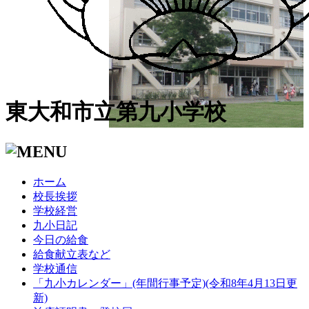
東大和市立第九小学校
ホーム
校長挨拶
学校経営
九小日記
今日の給食
給食献立表など
学校通信
「九小カレンダー」(年間行事予定)(令和8年4月13日更
新)