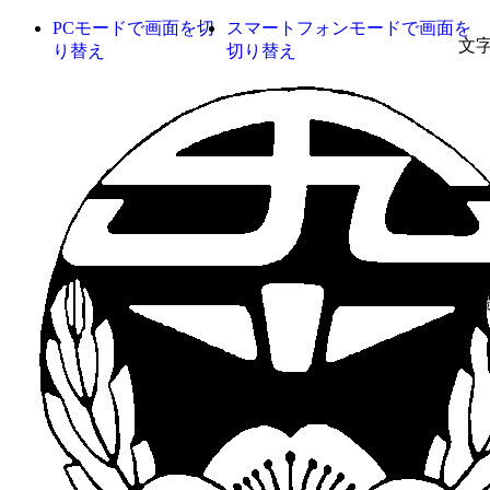
PCモードで画面を切
スマートフォンモードで画面を
文
り替え
切り替え
背