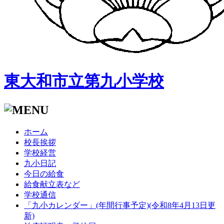
東大和市立第九小学校
ホーム
校長挨拶
学校経営
九小日記
今日の給食
給食献立表など
学校通信
「九小カレンダー」(年間行事予定)(令和8年4月13日更
新)