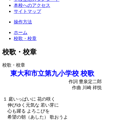
本校へのアクセス
サイトマップ
操作方法
ホーム
校歌・校章
校歌・校章
校歌・校章
東大和市立第九小学校 校歌
作詞 豊泉定二郎
作曲 川崎 祥悦
１ 庭いっぱいに 花の咲く
伸びゆく元気な 若い芽に
心も躍る よろこびを
希望の朝（あした） 歌おうよ