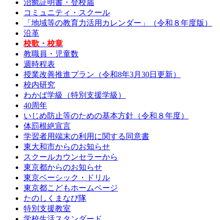
治癒証明書・登校届
コミュニティ・スクール
「地域等の教育力活用カレンダー」（令和８年度版）
沿革
校歌・校章
教職員・児童数
週時程表
授業改善推進プラン（令和8年3月30日更新）
校内研究
わかば学級（特別支援学級）
40周年
いじめ防止等のための基本方針（令和８年度）
体罰根絶宣言
学習者用端末の利用に関する同意書
東大和市からのお知らせ
スクールカウンセラーから
東京都からのお知らせ
東京ベーシック・ドリル
東京都こどもホームページ
たのしくまなび隊
特別支援教室
学校生活スタンダード