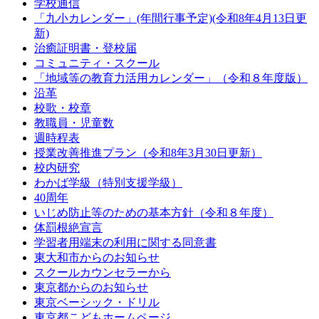
学校通信
「九小カレンダー」(年間行事予定)(令和8年4月13日更
新)
治癒証明書・登校届
コミュニティ・スクール
「地域等の教育力活用カレンダー」（令和８年度版）
沿革
校歌・校章
教職員・児童数
週時程表
授業改善推進プラン（令和8年3月30日更新）
校内研究
わかば学級（特別支援学級）
40周年
いじめ防止等のための基本方針（令和８年度）
体罰根絶宣言
学習者用端末の利用に関する同意書
東大和市からのお知らせ
スクールカウンセラーから
東京都からのお知らせ
東京ベーシック・ドリル
東京都こどもホームページ