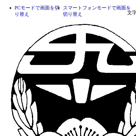
PCモードで画面を切
スマートフォンモードで画面を
文
り替え
切り替え
背