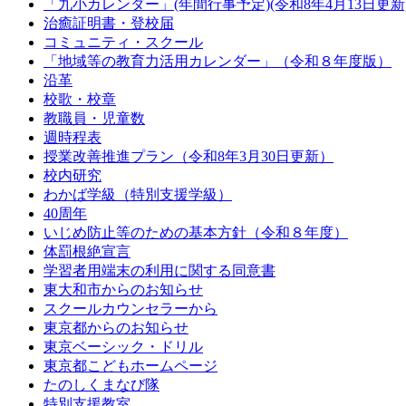
「九小カレンダー」(年間行事予定)(令和8年4月13日更新
治癒証明書・登校届
コミュニティ・スクール
「地域等の教育力活用カレンダー」（令和８年度版）
沿革
校歌・校章
教職員・児童数
週時程表
授業改善推進プラン（令和8年3月30日更新）
校内研究
わかば学級（特別支援学級）
40周年
いじめ防止等のための基本方針（令和８年度）
体罰根絶宣言
学習者用端末の利用に関する同意書
東大和市からのお知らせ
スクールカウンセラーから
東京都からのお知らせ
東京ベーシック・ドリル
東京都こどもホームページ
たのしくまなび隊
特別支援教室